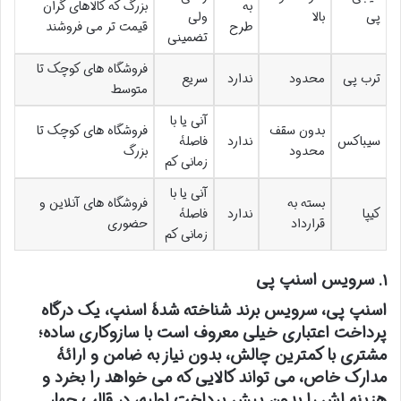
به
بزرگ که کالاهای گران
پی
بالا
ولی
طرح
قیمت تر می فروشند
تضمینی
فروشگاه های کوچک تا
ترب پی
محدود
ندارد
سریع
متوسط
آنی یا با
بدون سقف
فروشگاه های کوچک تا
سیباکس
ندارد
فاصلۀ
محدود
بزرگ
زمانی کم
آنی یا با
بسته به
فروشگاه های آنلاین و
کیپا
ندارد
فاصلۀ
قرارداد
حضوری
زمانی کم
۱. سرویس اسنپ پی
اسنپ پی، سرویس برند شناخته شدۀ اسنپ، یک درگاه
پرداخت اعتباری خیلی معروف است با سازوکاری ساده؛
مشتری با کمترین چالش، بدون نیاز به ضامن و ارائۀ
مدارک خاص، می تواند کالایی که می خواهد را بخرد و
هزینه اش را بدون پیش پرداخت اولیه، در قالب چهار