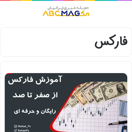
منو
فارکس