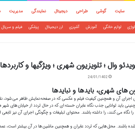
سایت
گوشی
طراحی
دیجیتال
نمایندگی
مدیریت
س
لوژی
لوازم خانگی
آموزش
آشپزی
ارز دیجیتال
پزشکی
فیلم و سریال
ویدئو وال ؛ تلویزیون شهری ؛ ویژگیها و کاربردها
24/01/1402
ون
های شهری، بایدها و نبایدها
 اجرای آن و همچنین کیفیت فیلم و عکسی که در صفحه نمایش ظاهر می شود، نق
نینی باید توانایی جذب نگاه عابران خسته ای که در حال تردد از خیابان های شهر هس
 نگاه می کنند، را داشته باشند. محتوای تبلیغات و چگونگی اجرای آن نیز تابعی
 باشند. محل هایی که تردد عابران و همچنین ماشین ها در آن بیشتر است، عمدتاً