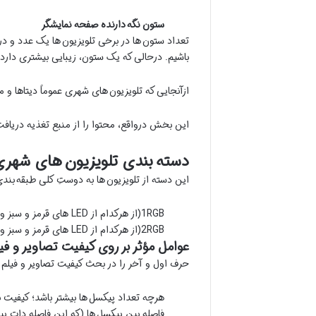
ستون نگه
دارنده صفحه نمایشگر
تعداد ستون ها در برخی تلویزیون ها یک عدد و 
باشیم. درحالی که یک ستون، زیبایی بیشتری دارد.
ازآنجایی که تلویزیون های شهری عموماً دیتاها و 
این بخش درواقع، محتوا را از منبع تغذیه دریافت
دسته
بندی تلویزیون
های شهری
این دسته از تلویزیون ها به دوستِ کلی طبقه بندی می شوند. اساس این طبق
1RGB(از هرکدام از LED های قرمز و سبز و آبی در پیکسل این نوع از تلویزیون ها تنها یک عدد به کار گرفته می شود.)
2RGB(از هرکدام از LED های قرمز و سبز و آبی در پیکسل این نوع از تلویزیون ها تنها یک عدد به کار گرفته می شود.)
عوامل مؤثر بر روی کیفیت تصاویر و فی
حرف اول و آخر را در بحث کیفیت تصاویر و فیلم ها
هرچه تعداد پیکسل ها بیشتر باشد؛ کیفیت ب
فاصله بین پیکسل ها (که این فاصله دات پ