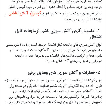
شما باید به کاربرد هریک توجه ویژه‌ای داشته باشید تا با کمترین هزینه
بتوانید بهترین خرید ممکن را انجام دهید. این امر در مورد کپسول‌ آتش
کپسول آتش نشانی
نشانی نیز صدق می‌کند. در این‌ جا کاربرد انواع
از
نوع CO2 را بررسی می‌کنیم:
1- خاموش کردن آتش سوزی ناشی از مایعات قابل
اشتعال
انواع آتش سوزی های مایعات قابل اشتعال توسط کپسول co2 آتش نشانی
خاموش می‌شوند که می‌توان از مخازن رنگ، کارخانجات اسپری، مخازن
نفتی، مخازن ترکیبی، ماشین‌های لباسشویی، بویلرها، مخازن مایعات
شیمیایی و اتاق پمپ‌های آتشنشانی نام برد.
2- خطرات و آتش سوزی های وسایل برقی
چون گاز CO2 از مقاومت الکتریکی بیشتری نسبت به هوا برخوردار است (به
طوری که هدایت الکتریکی آن یک ششم هدایت الکتریکی هواست) برای
خطرات گوناگون برقی بسیار مناسب است که می‌توان از خطرات برقی
ژنراتورها، فیوزها، ترانسفورماتورها، تاسیسات حرارت مرکزی، تابلوهای برق،
کامپیوتر، پست‌های انتقال برق ایستگاه‌های مخابراتی، لوکوموتیوهای برقی و