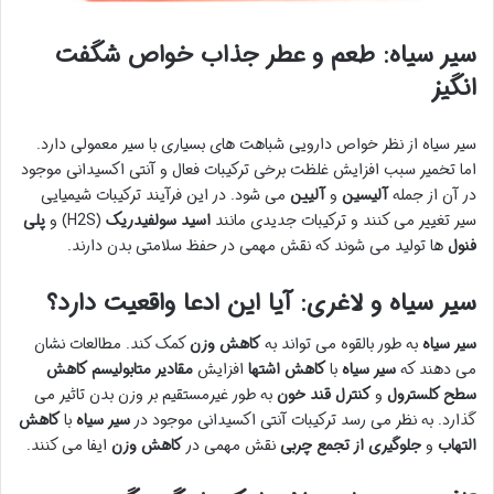
سیر سیاه: طعم و عطر جذاب خواص شگفت
انگیز
سیر سیاه از نظر خواص دارویی شباهت های بسیاری با سیر معمولی دارد.
اما تخمیر سبب افزایش غلظت برخی ترکیبات فعال و آنتی اکسیدانی موجود
در آن از جمله
آلیسین
و
آلیین
می شود. در این فرآیند ترکیبات شیمیایی
سیر تغییر می کنند و ترکیبات جدیدی مانند
اسید سولفیدریک
(H2S) و
پلی
فنول
ها تولید می شوند که نقش مهمی در حفظ سلامتی بدن دارند.
سیر سیاه و لاغری: آیا این ادعا واقعیت دارد؟
سیر سیاه
به طور بالقوه می تواند به
کاهش وزن
کمک کند. مطالعات نشان
می دهند که
سیر سیاه
با
کاهش اشتها
افزایش
مقادیر متابولیسم
کاهش
سطح کلسترول
و
کنترل قند خون
به طور غیرمستقیم بر وزن بدن تاثیر می
گذارد. به نظر می رسد ترکیبات آنتی اکسیدانی موجود در
سیر سیاه
با
کاهش
التهاب
و
جلوگیری از تجمع چربی
نقش مهمی در
کاهش وزن
ایفا می کنند.