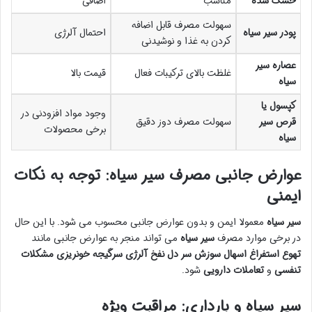
خشک شده
مناسب
اضافی
سهولت مصرف قابل اضافه
پودر سیر سیاه
احتمال آلرژی
کردن به غذا و نوشیدنی
عصاره سیر
غلظت بالای ترکیبات فعال
قیمت بالا
سیاه
کپسول یا
وجود مواد افزودنی در
قرص سیر
سهولت مصرف دوز دقیق
برخی محصولات
سیاه
عوارض جانبی مصرف سیر سیاه: توجه به نکات
ایمنی
سیر سیاه
معمولا ایمن و بدون عوارض جانبی محسوب می شود. با این حال
در برخی موارد مصرف
سیر سیاه
می تواند منجر به عوارض جانبی مانند
تهوع
استفراغ
اسهال
سوزش سر دل
نفخ
آلرژی
سرگیجه
خونریزی
مشکلات
تنفسی
و
تعاملات دارویی
شود.
سیر سیاه و بارداری: مراقبت ویژه