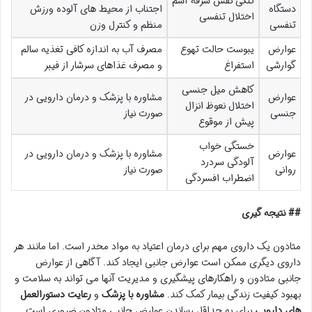
تنگی نفس سرفه آسم
دستگاه
اجتناب از محیط های آلوده ورزش
اختلال تنفسی
تنفسی
منظم و کنترل وزن
عوارض
یبوست حالت تهوع
مصرف آب به اندازه کافی تغذیه سالم
گوارشی
استفراغ
و مصرف غذاهای سرشار از فیبر
کاهش میل جنسی
عوارض
مشاوره با پزشک و درمان دارویی در
اختلال نعوظ انزال
جنسی
صورت نیاز
پیش از موقوع
خستگی خواب
عوارض
مشاوره با پزشک و درمان دارویی در
آلودگی سردرد
روانی
صورت نیاز
اضطراب افسردگی
## نتیجه گیری
متادون یک داروی مهم برای درمان اعتیاد به مواد مخدر است. اما مانند هر
داروی دیگری ممکن است عوارض جانبی ایجاد کند. آگاهی از عوارض
جانبی متادون و راهکارهای پیشگیری و مدیریت آنها می تواند به سلامت و
بهبود کیفیت زندگی بیمار کمک کند.
مشاوره با پزشک
و
رعایت دستورالعمل
های دارویی
برای به حداقل رساندن عوارض جانبی متادون ضروری است.