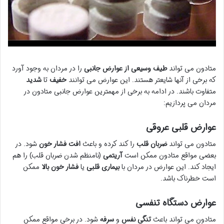
متادون می تواند
طیف وسیعی از عوارض جانبی
را در مردان به وجود آورد
که برخی از آنها شایعتر هستند. این عوارض می توانند
خفیف
تا
شدید
متفاوت باشند. در ادامه به برخی از مهمترین عوارض جانبی متادون در
مردان می پردازیم:
عوارض قلبی عروقی
متادون می تواند
ضربان قلب
را کند کرده و باعث
افت فشار خون
شود. در
بعضی مواقع متادون ممکن است
آریتمی
(نامنظم شدن ضربان قلب) را هم
ایجاد کند. این عوارض در مردان با
بیماری قلبی
یا
فشار خون بالا
ممکن
است خطرناک باشد.
عوارض دستگاه تنفسی
متادون می تواند باعث
تنگی نفس
و
سرفه
شود. در برخی مواقع ممکن