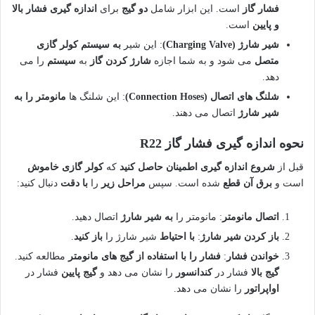
فشار گاز
است. این ابزار شامل
دو گیج
برای
اندازه گیری فشار بالا
و پایین
است.
شیر شارژ (Charging Valve)
: این شیر
به سیستم کولر گازی
متصل
می شود و به شما اجازه
شارژ کردن گاز
به
سیستم
را می
دهد.
شلنگ های اتصال (Connection Hoses)
: این شلنگ ها
مانومتر را به
شیر شارژ
اتصال می دهند.
نحوه اندازه گیری فشار گاز R22
قبل از
شروع اندازه گیری
اطمینان حاصل کنید
که
کولر گازی خاموش
است و
برق آن قطع
شده است. سپس
مراحل زیر
را
با دقت
دنبال کنید:
اتصال مانومتر
: مانومتر را
به شیر شارژ
اتصال دهید.
باز کردن شیر شارژ
:
با احتیاط
شیر شارژ را
باز کنید
.
خواندن فشار
:
فشار را با استفاده از گیج های مانومتر
مطالعه کنید.
گیج بالا
فشار در
کندانسور
را نشان می دهد و
گیج پایین
فشار در
اواپراتور
را نشان می دهد.