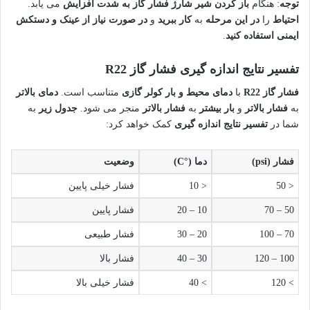
توجه
: هنگام
باز کردن شیر شارژ
فشار گاز به شدت افزایش
می یابد.
احتیاط
را
در این مرحله
به
کار ببرید
و
در صورت نیاز از عینک و دستکش
ایمنی استفاده کنید
.
تفسیر نتایج اندازه گیری فشار گاز R22
فشار گاز R22
با
دمای محیط و بار کولر گازی
متناسب است.
دمای بالاتر
به
فشار بالاتر
و
بار بیشتر
به
فشار بالاتر
منجر می شود.
جدول زیر
به
شما در
تفسیر نتایج اندازه گیری
کمک خواهد کرد:
فشار (psi)
دما (°C)
وضعیت
< 50
< 10
فشار خیلی پایین
50 – 70
10 – 20
فشار پایین
70 – 100
20 – 30
فشار طبیعی
100 – 120
30 – 40
فشار بالا
> 120
> 40
فشار خیلی بالا