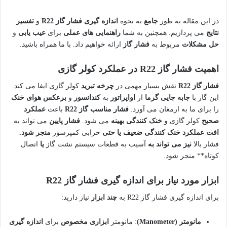
در این مقاله به طور
جامع
به نحوه
اندازه گیری فشار گاز R22
و
تفسیر
نتایج
می پردازیم. همچنین به شما
راهنمایی های عملی
برای
عیب یابی
و
حل مشکلات
مربوط به
فشار گاز
ارائه خواهیم داد. با ما همراه باشید.
اهمیت فشار گاز R22 در عملکرد کولر گازی
فشار گاز R22
نقش بسیار مهمی در
چرخه تبرید
کولر گازی ایفا می کند.
این گاز با
جابه جایی گرما
از
اواپراتور
به
کندانسور
و
برعکس
هوای خنک
را برای ما به ارمغان می آورد.
فشار مناسب گاز R22
باعث
عملکرد
صحیح
کولر گازی و
خنک کنندگی بهینه
می شود.
فشار پایین
می تواند به
افت عملکرد خنک کنندگی ضعیف یا حتی
خرابی کمپرسور
منجر شود.
فشار بالا
نیز می تواند به
آسیب به قطعات سیستم
نشت گاز
یا
اتصال
کوتاه** منجر شود.
ابزار مورد نیاز برای اندازه گیری فشار گاز R22
برای اندازه گیری فشار گاز R22 به
چند ابزار
نیاز دارید:
مانومتر (Manometer)
: مانومتر
ابزاری مخصوص
برای
اندازه گیری