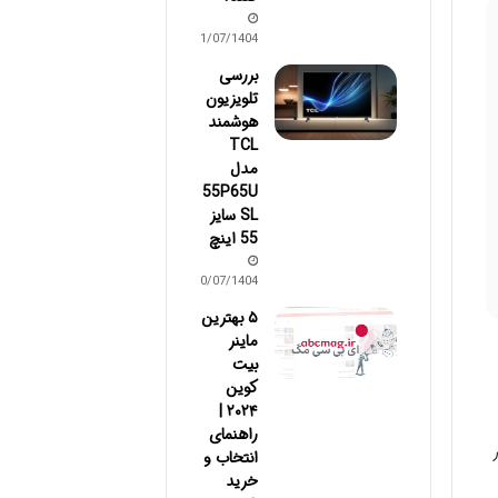
11/07/1404
بررسی
تلویزیون
هوشمند
TCL
مدل
55P65U
SL سایز
55 اینچ
10/07/1404
۵ بهترین
ماینر
بیت
کوین
۲۰۲۴ |
راهنمای
انتخاب و
خرید