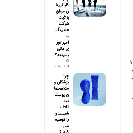
کارآفرینا
ن موفق
با ثبت
شرکت
هلدینگ
به
امپراتور
ی مالی
رسیدند؟
ً
18/07/1404
چرا
.
پزشکان و
متخصصا
ن پوست
ضد
آفتاب
شیسیدو
را توصیه
می
کنند؟