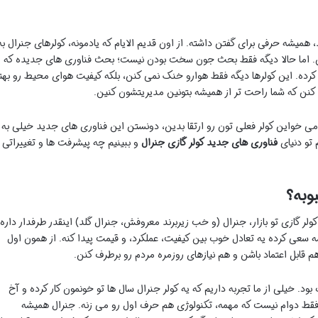
همیشه حرفی برای گفتن داشته. از اون قدیم الایام که یادمونه، کولرهای جنرال به
 اما حالا دیگه فقط بحث جون سخت بودن نیست؛ بحث فناوری های جدیده که
ب کرده. این کولرها دیگه فقط هوارو خنک نمی کنن، بلکه کیفیت هوای محیط رو بهت
کنن که شما راحت تر از همیشه بتونین مدیریتشون کنین.
 می خواین کولر فعلی تون رو ارتقا بدین، دونستن این فناوری های جدید خیلی به
 تو دنیای
فناوری های جدید کولر گازی جنرال
و ببینیم چه پیشرفت ها و تغییراتی
وبه؟
کولر گازی تو بازار، جنرال (و خب زیربرند معروفش، جنرال گلد) اینقدر طرفدار داره
عی کرده یه تعادل خوب بین کیفیت، عملکرد، و قیمت پیدا کنه. از همون اول
 قابل اعتماد باشن و هم نیازهای روزمره مردم رو برطرف کنن.
ود. خیلی از ما تجربه داریم که یه کولر جنرال سال ها تو خونمون کار کرده و آخ
 فقط دوام نیست که مهمه، تکنولوژی هم حرف اول رو می زنه. جنرال همیشه