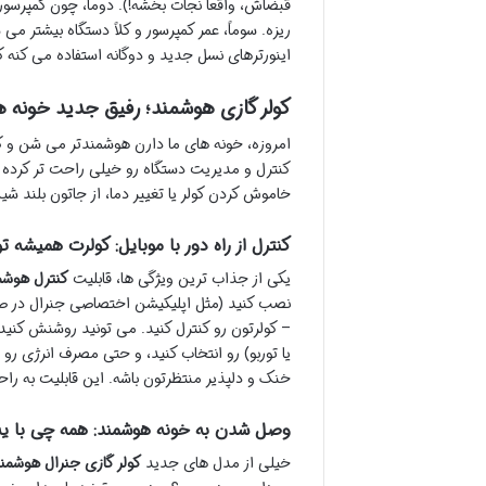
قبضاش، واقعاً نجات بخشه!). دوماً، چون کمپر
ریزه. سوماً، عمر کمپرسور و کلاً دستگاه بیشتر
اینورترهای نسل جدید و دوگانه استفاده می کنه که
کولر گازی هوشمند؛ رفیق جدید خونه 
امروزه، خونه های ما دارن هوشمندتر می شن و کول
کنترل و مدیریت دستگاه رو خیلی راحت تر کرده 
خاموش کردن کولر یا تغییر دما، از جاتون بلند شی
کنترل از راه دور با موبایل: کولرت همیشه تو
یکی از جذاب ترین ویژگی ها، قابلیت
کنترل هوشمن
نصب کنید (مثل اپلیکیشن اختصاصی جنرال در صور
– کولرتون رو کنترل کنید. می تونید روشنش کنی
یا توربو) رو انتخاب کنید، و حتی مصرف انرژی رو
خنک و دلپذیر منتظرتون باشه. این قابلیت به راح
وصل شدن به خونه هوشمند: همه چی با یه
خیلی از مدل های جدید
کولر گازی جنرال هوشمن