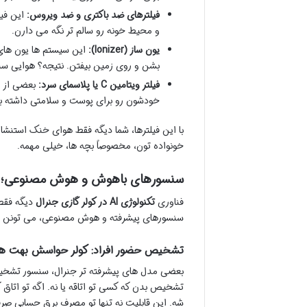
فیلترهای ضد باکتری و ضد ویروس:
این فیل
و محیط خونه رو سالم تر نگه می دارن.
یون ساز (Ionizer):
این سیستم ها یون های
بشن و روی زمین بیفتن. نتیجه؟ هوایی سبک تر
فیلتر ویتامین C یا پلاسمای سرد:
بعضی از م
خودشون رو برای پوست و سلامتی داشته باشن
با این فیلترها، شما دیگه فقط هوای خنک استنش
خونواده تون، مخصوصاً بچه ها، خیلی مهمه.
سنسورهای باهوش و هوش مصنوعی؛ کول
فناوری
تکنولوژی AI در کولر گازی جنرال
دیگه فقط 
سنسورهای پیشرفته و هوش مصنوعی، می تونن محی
تشخیص حضور افراد: کولر حواسش بهت 
تشخیص بدن که کسی تو اتاقه یا نه. اگه تو اتا
شه. این قابلیت نه تنها تو مصرف برق حسابی صرف