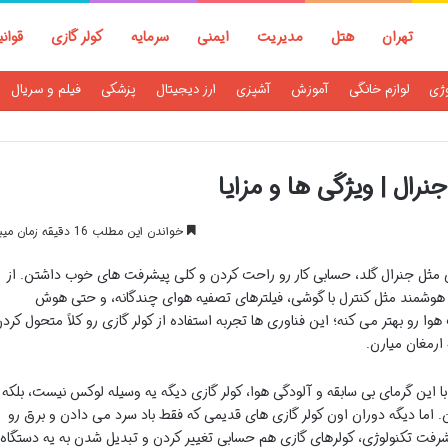
تهران
هتل
مدیریت
ایمنی
سرمایه
کولر گازی
قوان
وژی
لوازم خانگی
آموزش
آشپزی
ارز دیجیتال
پزشکی
فیلم و سریال
نرال | ویژگی ها و مزایا
خواندن این مطلب 16 دقیقه زمان میبرد
ی مثل جنرال گلد، حسابی کار رو راحت کردن و کلی پیشرفت های خوب داشتن. از
ای هوشمند مثل کنترل با گوشی، فیلترهای تصفیه هوای چندگانه، و حتی هوش
 رو بهتر می کنه؛ این فناوری ها تجربه استفاده از کولر گازی رو کلاً متحول کرد
ارمغان میارن.
با این گرمای بی سابقه و آلودگی هوا، کولر گازی دیگه یه وسیله لوکس نیست، بلکه
ن. اما دیگه دوران اون کولر گازی های قدیمی که فقط باد سرد می دادن و برق رو
شرفت تکنولوژی، کولرهای گازی هم حسابی تغییر کردن و تبدیل شدن به یه دستگاه