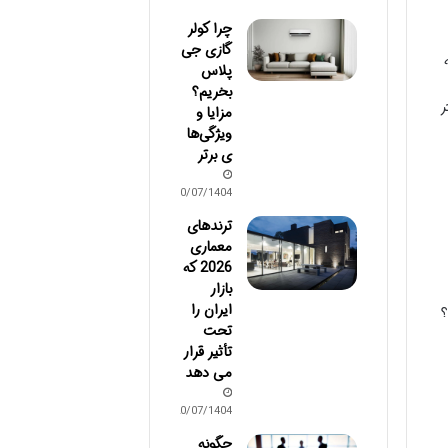
چرا کولر
گازی جی
پلاس
بخریم؟
ر
مزایا و
ویژگی‌ها
ی برتر
30/07/1404
ترندهای
معماری
2026 که
بازار
ایران را
؟
تحت
تأثیر قرار
می دهد
20/07/1404
چگونه