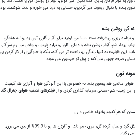
 به کولر فرمان بدین! مثلاً بگین: هی گوگل، کولر رو روشن کن یا الکسا، دما رو
قتی دستتون بنده یا دنبال ریموت می گردین، حسابی به درد می خوره و لذت هوشمند بود
نه کی روشن بشه
و برنامه ریزی پیشرفته ست. شما می تونید برای کولر گازی تون یه برنامه هفتگی
خواب بیدار شم، کولر روشن بشه و دمای اتاق رو بیاره پایین، و وقتی می رم سر کار،
ساعت ۱۱ بره رو حالت خواب. این قابلیت نه تنها زندگی رو راحت تر می کنه، بلکه با جلوگیری از کار کردن بی
ابی صرفه جویی می کنه و پول تو جیبتون می مونه.
خونه تون
 هوای سالمی هم بهمون بده. به خصوص با این آلودگی هوا و آلرژی ها، کیفیت
 این زمینه هم حسابی سرمایه گذاری کردن و از
فیلترهای تصفیه هوای جنرال گلد
هستن که هر کدوم وظیفه خاصی دارن:
این فیلترها، ذرات خیلی ریز مثل گرد و غبار، گرده گل، موی حیوانات، و آلرژن ها رو تا 99.9% از بین می برن.
 می کنه.