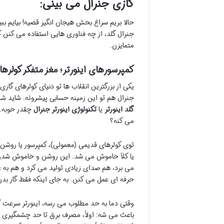
گازی جنرال می بینی:
حالا بریم سراغ بخش هیجان انگیز قضیه! بیایم ببی
جنرال گلد، از چه فناوری هایی استفاده می کنن که
متمایزن.
کمپرسورهای اینورتر؛ مغز متفکر کولره
یکی از بزرگترین انقلاب ها تو دنیای کولرهای گازی،
جنرال هم تو این زمینه حسابی پیشروئه. شاید ش
گلد اینورتر
یا
تکنولوژی اینورتر جنرال
چقدر خوبه. ا
می کنه؟
توی کولرهای قدیمی (معمولی)، کمپرسور یا روشن بو
یا کلاً خاموش می شد. این روشن و خاموش شدن 
می برد، هم صدای زیادی تولید می کرد و هم به عم
حرفه ای عمل می کنن. به جای اینکه فقط گاز بد
وقتی دما به حد مطلوب می رسه، اینورتر سرعت کمپر