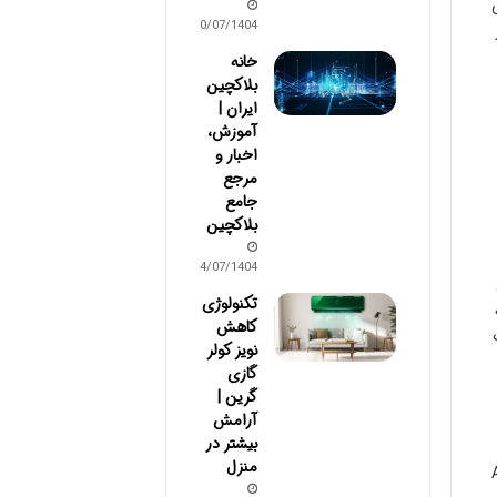
10/07/1404
خانه
بلاکچین
ایران |
آموزش،
اخبار و
مرجع
جامع
بلاکچین
04/07/1404
تکنولوژی
کاهش
نویز کولر
گازی
گرین |
آرامش
بیشتر در
منزل
Amaz