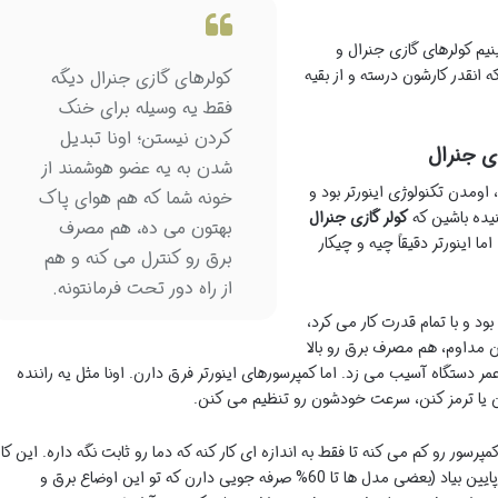
نیم کولرهای گازی جنرال و
 انقدر کارشون درسته و از بقیه
کولرهای گازی جنرال دیگه
فقط یه وسیله برای خنک
کردن نیستن؛ اونا تبدیل
ای جنرال
شدن به یه عضو هوشمند از
 اومدن تکنولوژی اینورتر بود و
خونه شما که هم هوای پاک
نیده باشین که
کولر گازی جنرال
بهتون می ده، هم مصرف
ما اینورتر دقیقاً چیه و چیکار
برق رو کنترل می کنه و هم
از راه دور تحت فرمانتونه.
د و با تمام قدرت کار می کرد،
مداوم، هم مصرف برق رو بالا
ر دستگاه آسیب می زد. اما کمپرسورهای اینورتر فرق دارن. اونا مثل یه راننده
ن یا ترمز کنن، سرعت خودشون رو تنظیم می کنن.
سور رو کم می کنه تا فقط به اندازه ای کار کنه که دما رو ثابت نگه داره. این کار
باعث می شه: اولاً، مصرف برق تا حد چشمگیری پایین بیاد (بعضی مدل ها تا 60% صرفه جویی دارن که تو این اوضاع برق و