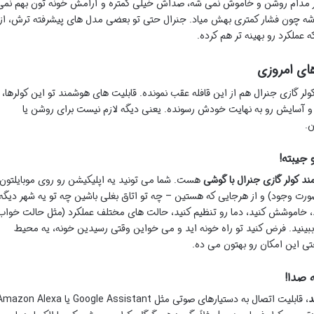
سور مدام روشن و خاموش نمی شه، صداش خیلی کمتره و آرامش خونه تون بهم نمی
 می شه چون فشار کمتری بهش میاد. جنرال حتی تو بعضی مدل های پیشرفته ترش، از
 عملکرد رو بهینه تر هم کرده.
های امروزی
ر گازی جنرال هم از این قافله عقب نمونده. قابلیت های هوشمند تو این کولرها،
و آسایش رو به نهایت خودش رسونده. یعنی دیگه لازم نیست برای روشن یا
ن.
 جیبته!
د کولر گازی جنرال با گوشی
هست. شما می تونید یه اپلیکیشن رو روی موبایلتون
ت وجود) و از هرجایی که هستین – چه تو اتاق بغلی باشین چه تو یه شهر دیگه
د، خاموشش کنید، دما رو تنظیم کنید، حالت های مختلف عملکرد (مثل حالت خواب
 ببینید. فرض کنید تو راه خونه اید و می خواین وقتی رسیدین خونه، یه محیط
تی این امکان رو بهتون می ده.
 صدا!
د
، قابلیت اتصال به دستیارهای صوتی مثل Google Assistant یا on Alexa