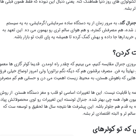
ولوژی های روز دنیا هماهنگ کنه. یعنی دنبال این نبوده که فقط همون قبلی ها
تر بشه.
جنرال گلد
، به مرور زمان از یه دستگاه ساده سرمایشی/گرمایشی، به یه سیستم
 شده، هم مصرفش کمتره، و هم هوای سالم تری رو بهمون می ده. این تعهد به
خریدارها جا داده و بهش کمک کرده تا همیشه یه پای ثابت تو بازار باشه.
ت کردن؟
وزی جنرال مقایسه کنیم، می بینیم که چقدر راه اومدن. قدیما کولر گازی ها معمولا
هایتاً یه فن. مصرف برقشون هم که دیگه نگم براتون! ولی امروز اوضاع خیلی فرق
گاه هایی که باهوش هستن، به محیط زیست اهمیت می دن و حسابی هم کم مصرفن
مه یا قابلیت نیست. این ها تغییرات اساسی تو قلب و مغز دستگاه هستن. از روش
اسیون هوا، همه چی بهتر شده. جنرال تونسته این تغییرات رو توی محصولاتش پیاده
 بلکه یه قدم هم جلوتر باشه. این پیشرفت ها نتیجه سال ها تحقیق و توسعه ست که
الم تر و البته اقتصادی تر بشه.
 که تو کولرهای