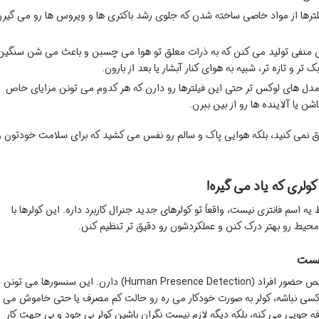
ترها از مواد خاصی ساخته شدن که جلوی رشد باکتری ها و ویروس ها رو می گیر
 منفی تولید می کنن که به ذرات معلق تو هوا می چسبن و باعث می شن سنگین
 و تازه تر، شبیه به هوای کنار آبشار یا بعد از بارون.
دل های لوکس تر حتی این فیلترها رو دارن که هر کدوم می تونن مزایای خاص
 یا آلاینده ها رو از بین ببرن.
اق نمی کنید، بلکه هوایی پاک و سالم رو نفس می کشید که برای سلامت خودتون و
ری که یاد می گیره!
یه اسم فانتزی نیست، واقعاً تو کولرهای جدید جنرال کاربرد داره. این کولرها با
ط رو بهتر درک کنن و عملکردشون رو دقیق تر تنظیم کنن.
هست
بعضی مدل های پیشرفته تر جنرال، سنسور تشخیص حضور افراد (Human Presence Detection) دارن. این سنسورها می تونن
ق کسی نباشه، کولر به صورت خودکار می ره رو حالت کم مصرف یا حتی خاموش می
ه جویی می کنه، بلکه دیگه لازم نیست نگران باشین کولر بی خود و بی جهت کار