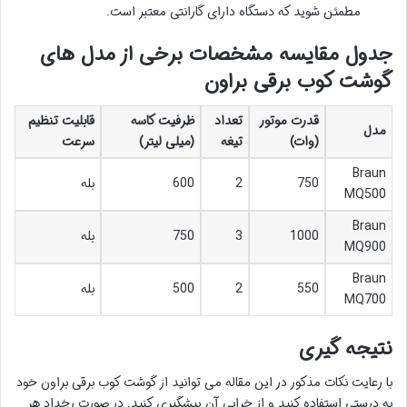
مطمئن شوید که دستگاه دارای گارانتی معتبر است.
جدول مقایسه مشخصات برخی از مدل های
گوشت کوب برقی براون
قدرت موتور
تعداد
ظرفیت کاسه
قابلیت تنظیم
مدل
(وات)
تیغه
(میلی لیتر)
سرعت
Braun
750
2
600
بله
MQ500
Braun
1000
3
750
بله
MQ900
Braun
550
2
500
بله
MQ700
نتیجه گیری
با رعایت نکات مذکور در این مقاله می توانید از گوشت کوب برقی براون خود
به درستی استفاده کنید و از خرابی آن پیشگیری کنید. در صورت رخداد هر