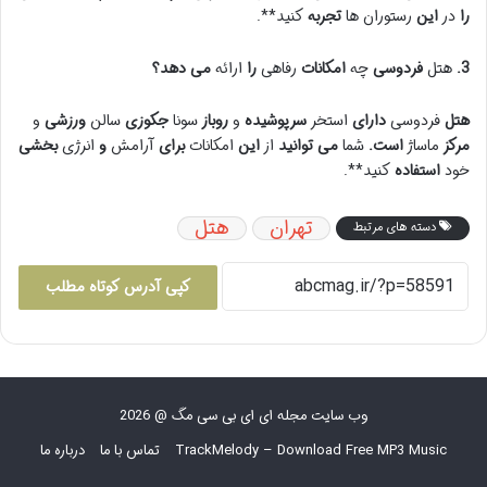
را
در
این
رستوران ها
تجربه
کنید**.
3.
هتل
فردوسی
چه
امکانات
رفاهی
را
ارائه
می دهد؟
هتل
فردوسی
دارای
استخر
سرپوشیده
و
روباز
سونا
جکوزی
سالن
ورزشی
و
مرکز
ماساژ
است.
شما
می توانید
از
این
امکانات
برای
آرامش
و
انرژی
بخشی
خود
استفاده
کنید**.
تهران
هتل
دسته های مرتبط
کپی آدرس کوتاه مطلب
وب سایت مجله ای ای بی سی مگ @ 2026
TrackMelody – Download Free MP3 Music
تماس با ما
درباره ما