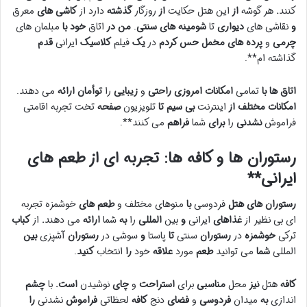
کنند
.
هر گوشه
از
این هتل
حکایت
از
روزگار
گذشته
دارد
از
کاشی های
معرق
و
نقاشی های
دیواری
تا
شومینه های
سنتی
.
من
در
اتاق
خود
با
مبلمان های
چرمی
و
پرده های
مخمل
حس کردم
در
یک
فیلم
کلاسیک
ایرانی
قدم
گذاشته ام**.
اتاق ها
با
تمامی
امکانات
امروزی
راحتی
و
زیبایی
را
توأمان
ارائه
می دهند.
امکانات
مختلف
از
اینترنت
بی سیم
تا
تلویزیون
صفحه
تخت
تجربه
اقامتی
فراموش
نشدنی
را
برای
شما
فراهم
می کنند**.
رستوران ها
و
کافه ها
:
تجربه ای
از
طعم های
ایرانی**
رستوران های
هتل
فردوسی
با
منوهای
مختلف
و
طعم های
خوشمزه
تجربه
ای
بی نظیر
از
غذاهای
ایرانی
و
بین
المللی
را
به
شما
ارائه
می دهند
.
از
کباب
ترکی
خوشمزه
در
رستوران
سنتی
تا
پاستا
و
سوشی
در
رستوران
آشپزی
بین
المللی
شما
می توانید
طعم
مورد
علاقه
خود
را
انتخاب
کنید
.
کافه
هتل
نیز
محل
مناسبی
برای
استراحت
و
چای
نوشیدن
است.
با
چشم
اندازی
به
میدان
فردوسی
و
فضای
دنج
کافه
لحظاتی
فراموش
نشدنی
را