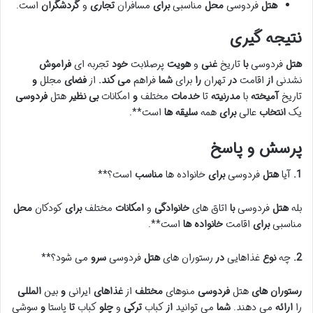
هتل
فردوسی
محل
مناسبی
برای
مسافران
تجاری
و
گردشگران
است.
نتیجه
گیری
هتل
فردوسی
با
تاریخ
غنی
و
هویت
پرصلابت
خود
تجربه ای
فراموش
نشدنی
از
اقامت
در
تهران
را
برای
شما
فراهم
می کند.
از
فضای
مجلل
و
تاریخ
آمیخته
با
مدرنیته
تا
خدمات
مختلف
و
امکانات
بی نظیر
هتل
فردوسی
یک
انتخاب
عالی
برای
همه
سلیقه ها
است**.
پرسش
و
پاسخ
1.
آیا
هتل
فردوسی
برای
خانواده ها
مناسب
است؟**
بله
هتل
فردوسی
با
اتاق های
خانوادگی
و
امکانات
مختلف
برای
کودکان
محل
مناسبی
برای
اقامت
خانواده ها
است**.
2.
چه
نوع
غذاهایی
در
رستوران های
هتل
فردوسی
سرو
می شود؟**
رستوران های
هتل
فردوسی
منوهای
مختلف
از
غذاهای
ایرانی
و
بین
المللی
را
ارائه
می دهند.
شما
می توانید
از
کباب
ترکی
و
چلو
کباب
تا
پاستا
و
سوشی