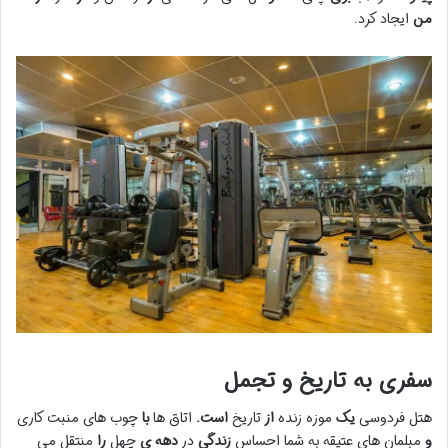
من
ایجاد کرد.
سفری به
تاریخ
و
تجمل
هتل فردوسی
یک
موزه زنده
از
تاریخ
است.
اتاق ها
با
چوب های منبت کاری
و
مبلمان های عتیقه
به شما
احساس
زندگی
در
دهه ی
چهل
را
منتقل می