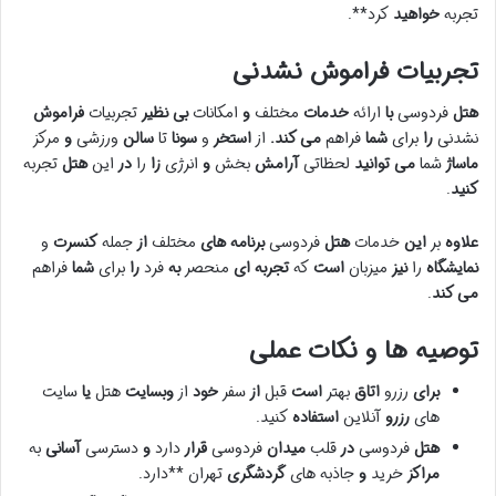
تجربه
خواهید
کرد**.
تجربیات
فراموش
نشدنی
هتل
فردوسی
با
ارائه
خدمات
مختلف
و
امکانات
بی نظیر
تجربیات
فراموش
نشدنی
را
برای
شما
فراهم
می کند.
از
استخر
و
سونا
تا
سالن
ورزشی
و
مرکز
ماساژ
شما
می توانید
لحظاتی
آرامش
بخش
و
انرژی
زا
را
در
این
هتل
تجربه
کنید
.
علاوه
بر
این
خدمات
هتل
فردوسی
برنامه های
مختلف
از
جمله
کنسرت
و
نمایشگاه
را
نیز
میزبان
است
که
تجربه ای
منحصر
به
فرد
را
برای
شما
فراهم
می کند
.
توصیه ها
و
نکات
عملی
برای
رزرو
اتاق
بهتر
است
قبل
از
سفر
خود
از
وبسایت
هتل
یا
سایت
های
رزرو
آنلاین
استفاده
کنید.
هتل
فردوسی
در
قلب
میدان
فردوسی
قرار
دارد
و
دسترسی
آسانی
به
مراکز
خرید
و
جاذبه های
گردشگری
تهران **دارد.