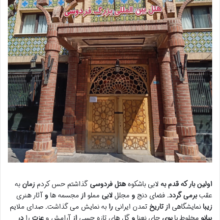
اولین بار که قدم به
لابی باشکوه
هتل فردوسی
گذاشتم
حس کردم
زمان
به
عقب
برمی گردد.
فضای دنج
و
مجلل
لابی
مملو
از
مجسمه ها
و
آثار هنری
زیبا
نمایشگاهی
از تاریخ
تمدن ایرانی
را
به نمایش می گذاشت
.
صدای ملایم
پیانو
مخلوط با
بوی
چای نعنا
و
گل های تازه
حسی
از
آرامش و
عزت
را
در