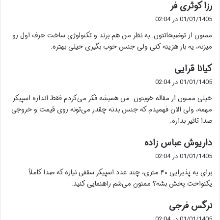
گ
رزا کوثری فر
ف
01/01/1405 در 02:04
ت
ممنون از توضیحاتتون. به نظر من هم برند و تکنولوژی ساخت حرف اول رو
:
میزنه، یه بار هزینه کنی ولی جنس خوب بگیری خیلی بهتره.
گ
کیانا قرایی
ف
01/01/1405 در 02:04
ت
خیلی ممنون از مقاله خوبتون. من همیشه فکر می‌کردم فقط اندازه اسپیکر
:
مهمه، ولی الان فهمیدم که جنس بدنه چقدر می‌تونه روی قیمت و خروجی
صدا تاثیر بذاره.
گ
داریوش عباس زاده
ف
01/01/1405 در 02:04
ت
برای یه پذیرایی ۴۰ متری، چند عدد اسپیکر سقفی نیازه که صدا کاملاً
:
یکنواخت پخش بشه؟ ممنون می‌شم راهنمایی کنید.
گ
نرگس فرجی
ف
01/01/1405 در 02:04