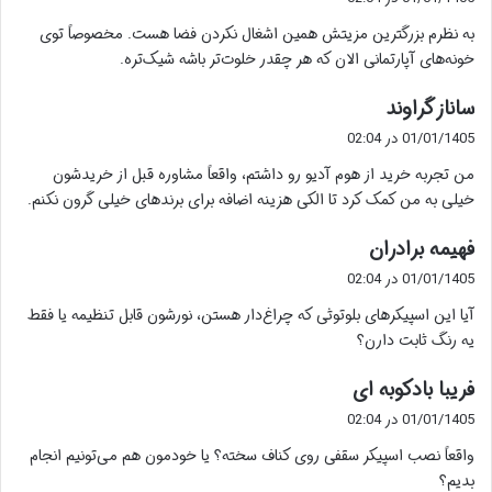
ت
به نظرم بزرگترین مزیتش همین اشغال نکردن فضا هست. مخصوصاً توی
:
خونه‌های آپارتمانی الان که هر چقدر خلوت‌تر باشه شیک‌تره.
گ
ساناز گراوند
ف
01/01/1405 در 02:04
ت
من تجربه خرید از هوم آدیو رو داشتم، واقعاً مشاوره قبل از خریدشون
:
خیلی به من کمک کرد تا الکی هزینه اضافه برای برندهای خیلی گرون نکنم.
گ
فهیمه برادران
ف
01/01/1405 در 02:04
ت
آیا این اسپیکرهای بلوتوثی که چراغ‌دار هستن، نورشون قابل تنظیمه یا فقط
:
یه رنگ ثابت دارن؟
گ
فریبا بادکوبه ای
ف
01/01/1405 در 02:04
ت
واقعاً نصب اسپیکر سقفی روی کناف سخته؟ یا خودمون هم می‌تونیم انجام
:
بدیم؟