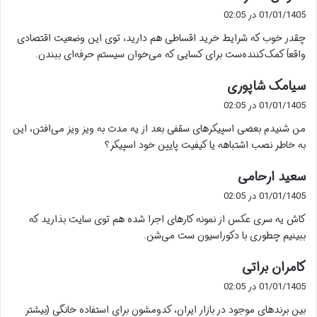
ف
01/01/1405 در 02:05
ت
چقدر خوب که شرایط خرید اقساطی هم دارید، توی این وضعیت اقتصادی
:
واقعاً کمک‌کننده‌ست برای کسایی که می‌خوان سیستم حرفه‌ای ببندن.
گ
سیامک شاپوری
ف
01/01/1405 در 02:05
ت
من شنیدم بعضی اسپیکرهای سقفی بعد از یه مدت به ویز ویز می‌افتن، این
:
به خاطر نصب اشتباهه یا کیفیت پایین خود اسپیکر؟
گ
سعید ارحامی
ف
01/01/1405 در 02:05
ت
کاش یه سری عکس از نمونه کارهای اجرا شده هم توی سایت بذارید که
:
ببینیم چطوری با دکوراسیون ست می‌شن.
گ
کامران براتی
ف
01/01/1405 در 02:05
ت
بین برندهای موجود در بازار ایران، کدومشون برای استفاده خانگی (بیشتر
: