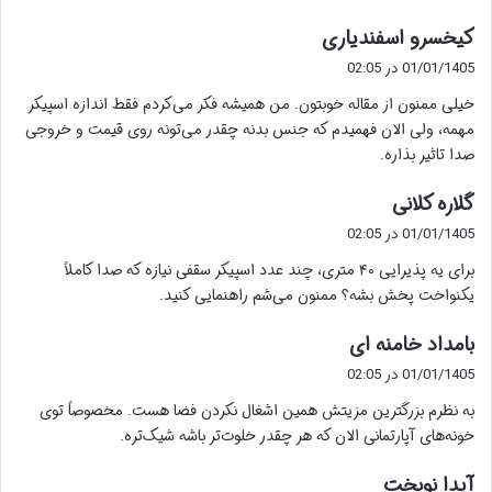
گ
کیخسرو اسفندیاری
ف
01/01/1405 در 02:05
ت
خیلی ممنون از مقاله خوبتون. من همیشه فکر می‌کردم فقط اندازه اسپیکر
:
مهمه، ولی الان فهمیدم که جنس بدنه چقدر می‌تونه روی قیمت و خروجی
صدا تاثیر بذاره.
گ
گلاره کلانی
ف
01/01/1405 در 02:05
ت
برای یه پذیرایی ۴۰ متری، چند عدد اسپیکر سقفی نیازه که صدا کاملاً
:
یکنواخت پخش بشه؟ ممنون می‌شم راهنمایی کنید.
گ
بامداد خامنه ای
ف
01/01/1405 در 02:05
ت
به نظرم بزرگترین مزیتش همین اشغال نکردن فضا هست. مخصوصاً توی
:
خونه‌های آپارتمانی الان که هر چقدر خلوت‌تر باشه شیک‌تره.
گ
آیدا نوبخت