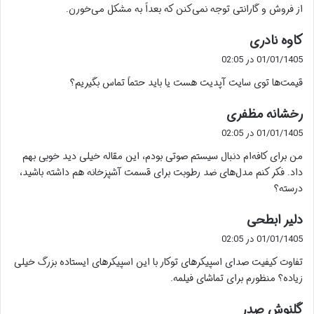
از فروش و گارانتی توجه نمی‌کنن که بعداً به مشکل می‌خورن.
گ
کاوه نادری
ف
01/01/1405 در 02:05
ت
قیمت‌ها توی سایت آپدیت هست یا باید حتماً تماس بگیریم؟
:
گ
رخشانه مظفری
ف
01/01/1405 در 02:05
ت
من برای کافه‌ام دنبال سیستم صوتی بودم، این مقاله خیلی دید خوبی بهم
:
داد. فکر کنم مدل‌های ضد رطوبت برای قسمت آشپزخانه هم داشته باشید،
درسته؟
گ
دلیر ابطحی
ف
01/01/1405 در 02:05
ت
تفاوت کیفیت صدای اسپیکرهای توکار با این اسپیکرهای ایستاده بزرگ خیلی
:
زیاده؟ منظورم برای تماشای فیلمه.
گ
گلنوش صدر