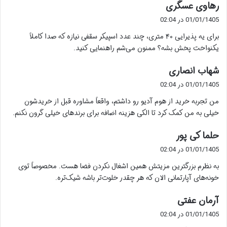
گ
رهاوی عسگری
ف
01/01/1405 در 02:04
ت
برای یه پذیرایی ۴۰ متری، چند عدد اسپیکر سقفی نیازه که صدا کاملاً
:
یکنواخت پخش بشه؟ ممنون می‌شم راهنمایی کنید.
گ
شهاب انصاری
ف
01/01/1405 در 02:04
ت
من تجربه خرید از هوم آدیو رو داشتم، واقعاً مشاوره قبل از خریدشون
:
خیلی به من کمک کرد تا الکی هزینه اضافه برای برندهای خیلی گرون نکنم.
گ
حلما کی پور
ف
01/01/1405 در 02:04
ت
به نظرم بزرگترین مزیتش همین اشغال نکردن فضا هست. مخصوصاً توی
:
خونه‌های آپارتمانی الان که هر چقدر خلوت‌تر باشه شیک‌تره.
گ
آرمان عفتی
ف
01/01/1405 در 02:04
ت