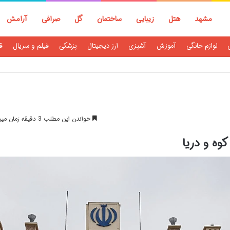
مشهد
هتل
زیبایی
ساختمان
گل
صرافی
آرامش
لوازم خانگی
آموزش
آشپزی
ارز دیجیتال
پزشکی
فیلم و سریال
ق
خواندن این مطلب 3 دقیقه زمان میبرد
وه و دریا