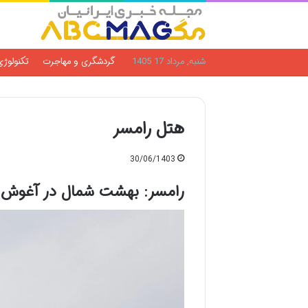
شنبه, مرداد 17 1405
گردشگری و مهاجرت
تکنولوژی
هتل رامسر
30/06/1403
رامسر: بهشت شمال در آغوش ک