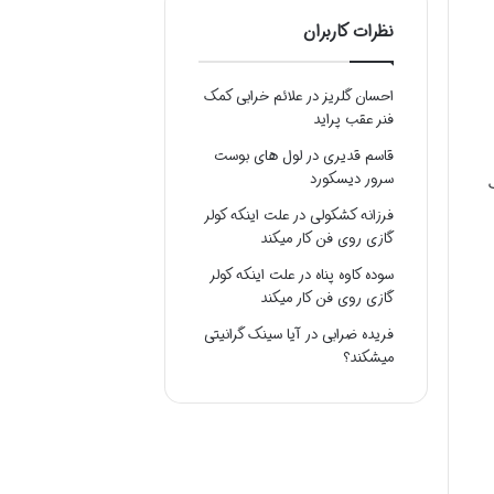
نظرات کاربران
احسان گلریز
در
علائم خرابی کمک
فنر عقب پراید
قاسم قدیری
در
لول های بوست
سرور دیسکورد
فرزانه کشکولی
در
علت اینکه کولر
گازی روی فن کار میکند
سوده کاوه پناه
در
علت اینکه کولر
گازی روی فن کار میکند
فریده ضرابی
در
آیا سینک گرانیتی
میشکند؟