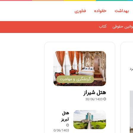
بهداشت
خانواده
فناوری
وانین حقوقی
کتاب
گردشگری و مهاجرت
هتل شیراز
30/06/1403
هتل
تبریز
30/06/1403