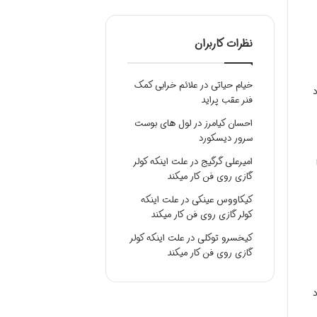
نظرات کاربران
خیام حیاتی
در
علائم خرابی کمک
د
فنر عقب پراید
احسان کیامرز
در
لول های بوست
سرور دیسکورد
امیرعلی گرگیج
در
علت اینکه کولر
گازی روی فن کار میکند
کیکاووس عینکی
در
علت اینکه
کولر گازی روی فن کار میکند
کیخسرو توکلی
در
علت اینکه کولر
گازی روی فن کار میکند
د