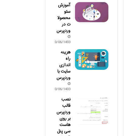
آموزش
سئو
محصولا
ت در
وردپرس
30/06/1403
هزینه
راه
اندازی
سایت با
وردپرس
30/06/1403
نصب
قالب
وردپرس
بر روی
هاست
سی پنل