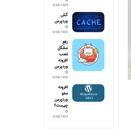
30/06/1403
کش
وردپرس
30/06/1403
رفع
مشکل
نصب
افزونه
وردپرس
24/04/1403
افزونه
سئو
وردپرس
چیست؟
29/08/1402