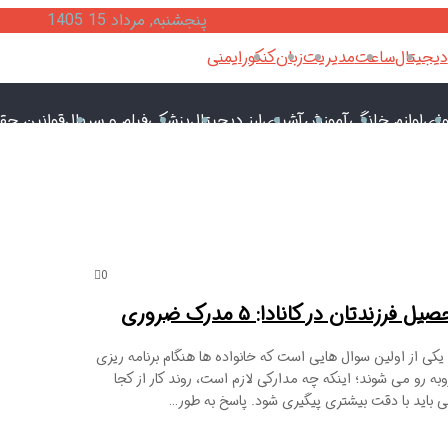
پنجشنبه, مرداد 15 1405
دیجیتال
ساعت
مدیریت
زبان
کنکور
ایمنی
وژی
لوازم خانگی
آموزش
آشپزی
ارز دیجیتال
پزشکی
فیلم و سریال
قوانین حق
0
زندتان در کانادا: ۵ مدرک ضروری
 یکی از اولین سوال هایی است که خانواده ها هنگام برنامه ریزی
به رو می شوند؛ اینکه چه مدارکی لازم است، روند کار از کجا
باید با دقت بیشتری پیگیری شود. پاسخ به طور…