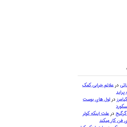
اتی
در
علائم خرابی کمک
پراید
امرز
در
لول های بوست
سکورد
گرگیج
در
علت اینکه کولر
 فن کار میکند