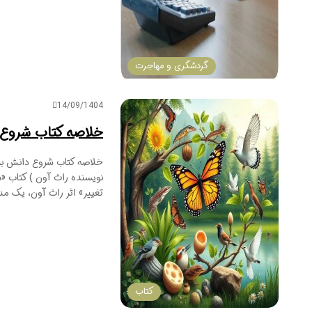
گردشگری و مهاجرت
14/09/1404
خلاصه کتاب شروع 
خلاصه کتاب شروع دانش برا
نویسنده راث آون ) کتاب «
تغییر» اثر راث آون، یک منبع علمی فو
کتاب