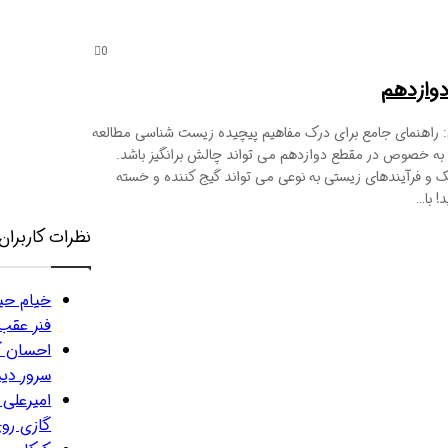
0
وازدهم
راهنمای جامع برای درک مفاهیم پیچیده زیست شناسی مطالعه
به خصوص در مقطع دوازدهم می تواند چالش برانگیز باشد.
ک و فرآیندهای زیستی به نوعی می تواند گیج کننده و خسته
! با…
نظرات کاربران
خیام حی
فنر عقب 
احسان کی
سرور دی
امیرعلی 
گازی روی