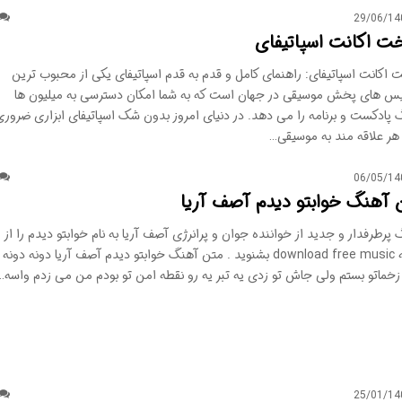
29/06/14
ت اکانت اسپاتیفای
اکانت اسپاتیفای: راهنمای کامل و قدم به قدم اسپاتیفای یکی از محبوب ترین
س های پخش موسیقی در جهان است که به شما امکان دسترسی به میلیون ها
 پادکست و برنامه را می دهد. در دنیای امروز بدون شک اسپاتیفای ابزاری ضرور
 هر علاقه مند به موسیقی…
06/05/14
 آهنگ خوابتو دیدم آصف آریا
پرطرفدار و جدید از خواننده جوان و پرانرژی آصف آریا به نام خوابتو دیدم را از
رسانه download free music بشنوید . متن آهنگ خوابتو دیدم آصف آریا دونه دونه
زخماتو بستم ولی جاش تو زدی یه تبر یه رو نقطه امن تو بودم من می زدم واسه…
25/01/14