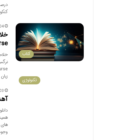
درصد
کنکو
04
rse
کتاب
زبان
تکنولوژی
03
آهن
دانلو
همیش
های 
وجود