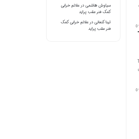
سیاوش هاشمی
در
علائم خرابی
کمک فنر عقب پراید
تینا کنعانی
در
علائم خرابی کمک
0
فنر عقب پراید
T
0