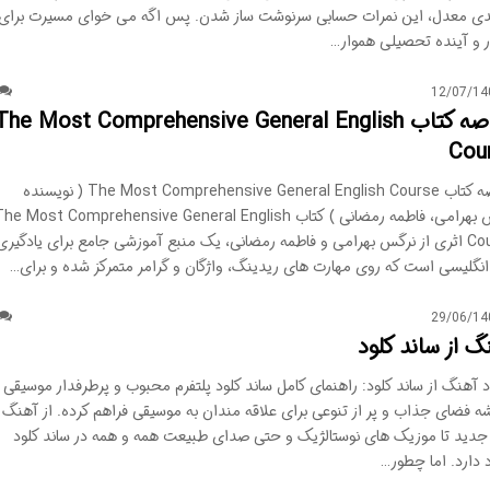
ی معدل، این نمرات حسابی سرنوشت ساز شدن. پس اگه می خوای مسیرت برای
ر و آینده تحصیلی هموار…
12/07/14
خلاصه کتاب The Most Comprehensive General English
Cou
خلاصه کتاب The Most Comprehensive General English Course ( نویسنده
نرگس بهرامی، فاطمه رمضانی ) کتاب he Most Comprehensive General English
Course اثری از نرگس بهرامی و فاطمه رمضانی، یک منبع آموزشی جامع برای یادگیری
 انگلیسی است که روی مهارت های ریدینگ، واژگان و گرامر متمرکز شده و برای…
29/06/14
گ از ساند کلود
د آهنگ از ساند کلود: راهنمای کامل ساند کلود پلتفرم محبوب و پرطرفدار موسیقی
ه فضای جذاب و پر از تنوعی برای علاقه مندان به موسیقی فراهم کرده. از آهنگ
جدید تا موزیک های نوستالژیک و حتی صدای طبیعت همه و همه در ساند کلود
 دارد. اما چطور…