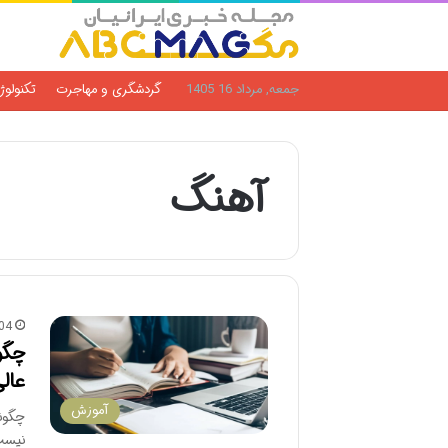
جمعه, مرداد 16 1405
گردشگری و مهاجرت
تکنولوژ
آهنگ
04
عال
آموزش