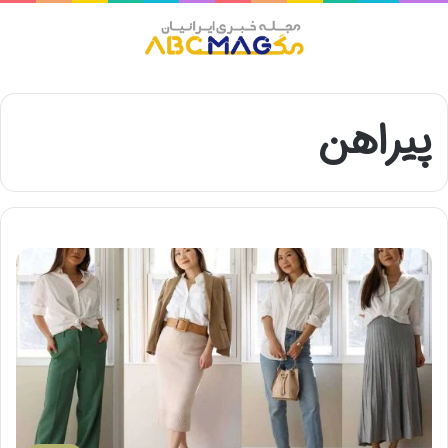
منو
پیراهن