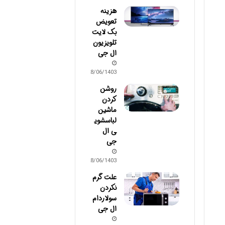
هزینه
تعویض
بک لایت
تلویزیون
ال جی
28/06/1403
روشن
کردن
ماشین
لباسشوی
ی ال
جی
28/06/1403
علت گرم
نکردن
سولاردام
ال جی