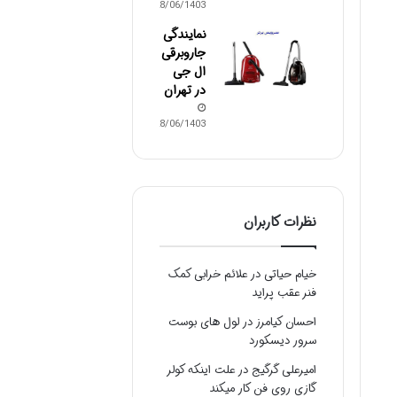
28/06/1403
نمایندگی
جاروبرقی
ال جی
در تهران
28/06/1403
نظرات کاربران
خیام حیاتی
در
علائم خرابی کمک
فنر عقب پراید
احسان کیامرز
در
لول های بوست
سرور دیسکورد
امیرعلی گرگیج
در
علت اینکه کولر
گازی روی فن کار میکند