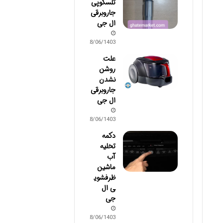
تلسکوپی
جاروبرقی
ال جی
28/06/1403
علت
روشن
نشدن
جاروبرقی
ال جی
28/06/1403
دکمه
تخلیه
آب
ماشین
ظرفشوی
ی ال
جی
28/06/1403