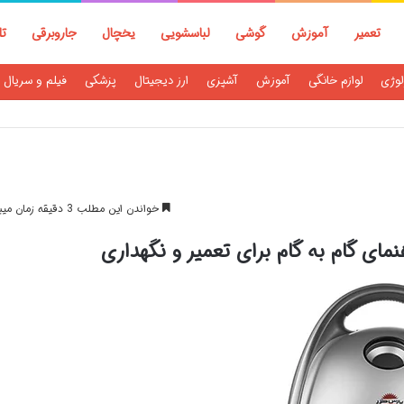
تعمیر
آموزش
گوشی
لباسشویی
یخچال
جاروبرقی
تل
لوژی
لوازم خانگی
آموزش
آشپزی
ارز دیجیتال
پزشکی
فیلم و سریال
خواندن این مطلب 3 دقیقه زمان میبرد
نمای گام به گام برای تعمیر و نگهداری