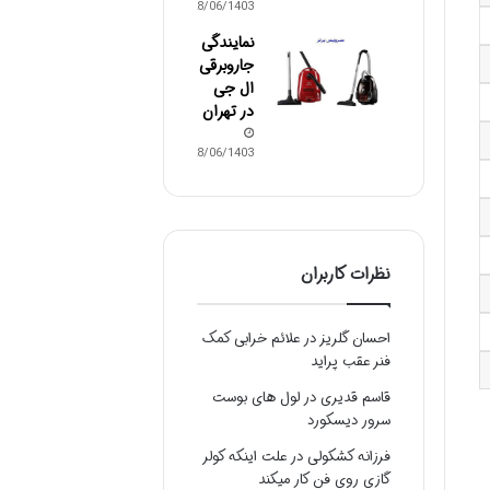
28/06/1403
نمایندگی
جاروبرقی
ال جی
در تهران
28/06/1403
نظرات کاربران
احسان گلریز
در
علائم خرابی کمک
فنر عقب پراید
قاسم قدیری
در
لول های بوست
سرور دیسکورد
فرزانه کشکولی
در
علت اینکه کولر
گازی روی فن کار میکند