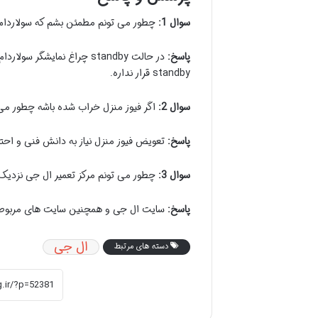
سوال 1:
چطور می تونم مطمئن بشم که سولاردام من در حالت by
پاسخ:
در حالت standby چراغ نما
standby قرار نداره.
سوال 2:
اگر فیوز منزل خراب شده باشه چطور می 
پاسخ:
تعویض فیوز منزل نیاز به دانش فنی و احت
سوال 3:
چطور می تونم مرکز تعمیر ال جی نزدیک ب
پاسخ:
سایت ال جی و همچنین سایت های مربوط به ت
ال جی
دسته های مرتبط