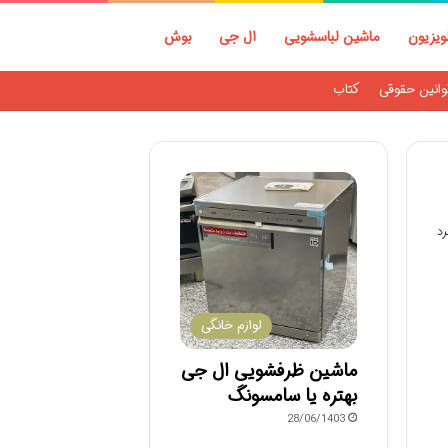
ویزیون
ماشین لباسشویی
ال جی
بوش
وانین حقوقی
کتاب
لوازم خانگی
ماشین ظرفشویی ال جی
بهتره یا سامسونگ
28/06/1403