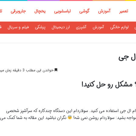
تعمیر
آموزش
گوشی
لباسشویی
یخچال
جاروبرقی
تل
لوازم خانگی
آموزش
آشپزی
ارز دیجیتال
پزشکی
فیلم و سریال
ق
ال جی
خواندن این مطلب 3 دقیقه زمان میبرد
 مشکل رو حل کنید!
ردام ال جی استفاده می کنید. سولاردام این دستگاه چندکاره که سرآشپز شخصی
مواجه بشید: سولاردام روشن نمی شه!
نگران نباشید این مقاله به شما کمک می