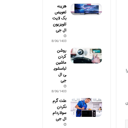
هزینه
تعویض
بک لایت
تلویزیون
ال جی
28/06/1403
روشن
کردن
ماشین
لباسشوی
ا
ی ال
جی
28/06/1403
علت گرم
ین
نکردن
سولاردام
ال جی