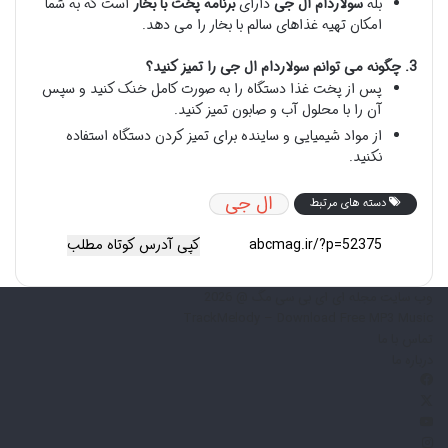
بله
سولاردام ال جی
دارای
برنامه پخت با بخار
است که به شما
امکان تهیه غذاهای سالم با بخار را می دهد.
3. چگونه می توانم سولاردام ال جی را تمیز کنید؟
پس از پخت غذا دستگاه را به صورت کامل خنک کنید و سپس
آن را با محلول آب و صابون تمیز کنید.
از مواد شیمیایی و ساینده برای تمیز کردن دستگاه استفاده
نکنید.
ال جی
دسته های مرتبط
کپی آدرس کوتاه مطلب
وب سایت مجله ای ای بی سی مگ @ 2026
TrackMelody – Download Free MP3 Music
تماس با ما
درباره ما
فیس
X
بوک
یوتیوب
اینستاگرام