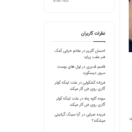
28/06/1403
نظرات کاربران
احسان گلریز
در
علائم خرابی کمک
فنر عقب پراید
قاسم قدیری
در
لول های بوست
سرور دیسکورد
فرزانه کشکولی
در
علت اینکه کولر
گازی روی فن کار میکند
سوده کاوه پناه
در
علت اینکه کولر
گازی روی فن کار میکند
فریده ضرابی
در
آیا سینک گرانیتی
س
میشکند؟