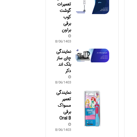
تعمیرات
گوشت
کوب
برقی
براون
28/06/1403
نمایندگی
چای ساز
بلک اند
دکر
28/06/1403
نمایندگی
تعمیر
مسواک
برقی
Oral B
28/06/1403