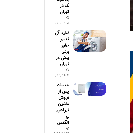
ک در
تهران
28/06/1403
نمایندگی
تعمیر
جارو
برقی
بوش در
تهران
28/06/1403
خدمات
پس از
فروش
ماشین
ظرفشوی
ی
الگانس