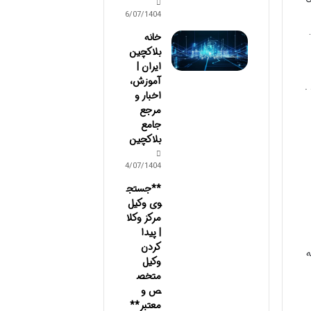
06/07/1404
خانه
بلاکچین
ایران |
آموزش،
.
اخبار و
مرجع
جامع
بلاکچین
04/07/1404
**جستج
وی وکیل
مرکز وکلا
| پیدا
کردن
ه
وکیل
متخص
ص و
معتبر**