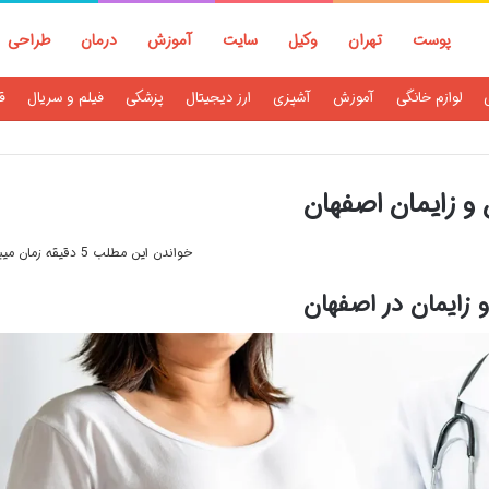
پوست
تهران
وکیل
سایت
آموزش
درمان
طراحی
لوازم خانگی
آموزش
آشپزی
ارز دیجیتال
پزشکی
فیلم و سریال
ق
و زایمان اصفهان
خواندن این مطلب 5 دقیقه زمان میبرد
زایمان در اصفهان