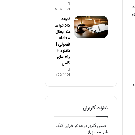
ه
03/07/1404
ی
نمونه
دادخواس
ت ابطال
معامله
فضولی |
دانلود +
راهنمای
کامل
31/06/1404
ل
نظرات کاربران
احسان گلریز
در
علائم خرابی کمک
فنر عقب پراید