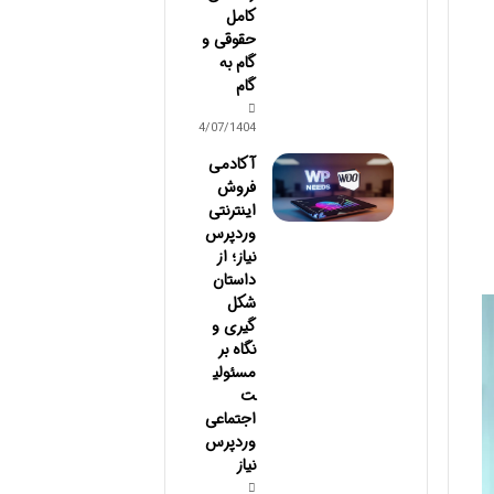
کامل
حقوقی و
گام به
گام
14/07/1404
آکادمی
فروش
اینترنتی
وردپرس
نیاز؛ از
داستان
شکل
گیری و
نگاه بر
مسئولی
ت
اجتماعی
وردپرس
نیاز