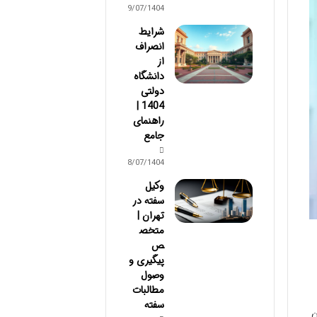
09/07/1404
شرایط
انصراف
از
دانشگاه
دولتی
1404 |
راهنمای
جامع
08/07/1404
وکیل
سفته در
تهران |
متخص
ص
پیگیری و
وصول
مطالبات
سفته
ن