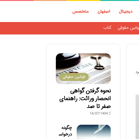
دیجیتال
اصفهان
متخصص
وانین حقوقی
کتاب
قوانین حقوقی
نحوه گرفتن گواهی
انحصار وراثت: راهنمای
صفر تا صد
16/07/1404
چگونه
درخواس