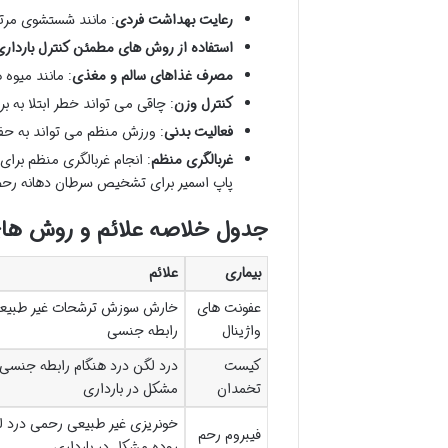
رعایت بهداشت فردی
: مانند شستشوی مرتب
استفاده از روش های مطمئن کنترل باردار
مصرف غذاهای سالم و مغذی
: مانند میوه 
کنترل وزن
: چاقی می تواند خطر ابتلا به ب
فعالیت بدنی
: ورزش منظم می تواند به حفظ
غربالگری منظم
: انجام غربالگری منظم برا
پاپ اسمیر برای تشخیص سرطان دهانه رحم
جدول خلاصه علائم و روش های
بیماری
علائم
عفونت های
خارش سوزش ترشحات غیر طبیعی 
واژینال
رابطه جنسی
کیست
درد لگن درد هنگام رابطه جنسی
تخمدان
مشکل در بارداری
خونریزی غیر طبیعی رحمی درد لگن
فیبروم رحم
روده مشکل در بارداری