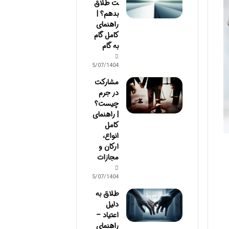
ت طلاق
بدهم؟ |
راهنمای
کامل گام
به گام
15/07/1404
مشارکت
در جرم
چیست؟
| راهنمای
کامل
انواع،
ارکان و
مجازات
15/07/1404
طلاق به
دلیل
اعتیاد –
راهنمای