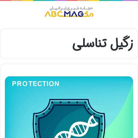
منو
زگیل تناسلی